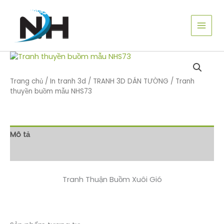
Nhảy
tới
nội
dung
Trang chủ
/
In tranh 3d
/
TRANH 3D DÁN TƯỜNG
/ Tranh
thuyền buồm mẫu NHS73
Mô tả
Đánh giá (0)
Tranh Thuận Buồm Xuôi Gió