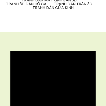
TRANH DÁN MẶT KÍNH BÀN 3D
TRANH 3D DÁN HỒ CÁ
TRANH DÁN TRẦN 3D
TRANH DÁN CỬA KÍNH