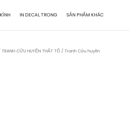
 KÍNH
IN DECAL TRONG
SẢN PHẨM KHÁC
/
TRANH CỬU HUYỀN THẤT TỔ
/ Tranh Cửu huyền