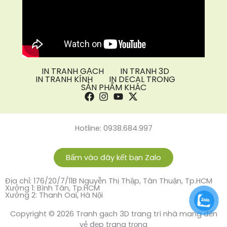
IN TRANH GẠCH
IN TRANH 3D
IN TRANH KÍNH
IN DECAL TRONG
SẢN PHẨM KHÁC
Hotline: 0938.684.997
Bấm vào đây kết bạn Zalo
Địa chỉ: 176/20/7/11B Nguyễn Thị Thập, Tân Thuận, Tp.HCM
Xưởng 1: Bình Tân, Tp.HCM
Xưởng 2: Thanh Oai, Hà Nội
Copyright © 2026 Tranh gạch 3D trang trí nhà mang đến
vẻ đẹp trang trọng