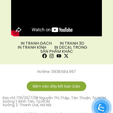
IN TRANH GẠCH
IN TRANH 3D
IN TRANH KÍNH
IN DECAL TRONG
SẢN PHẨM KHÁC
Hotline: 0938.684.997
Bấm vào đây kết bạn Zalo
Địa chỉ: 176/20/7/11B Nguyễn Thị Thập, Tân Thuận, Tp.HCM
Xưởng 1: Bình Tân, Tp.HCM
Xưởng 2: Thanh Oai, Hà Nội