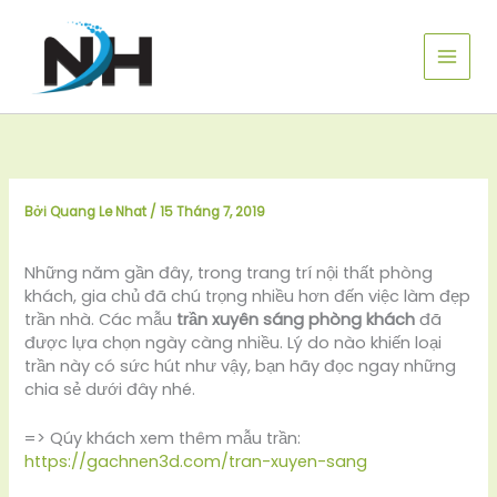
Nhảy
tới
nội
dung
Bởi
Quang Le Nhat
/
15 Tháng 7, 2019
Những năm gần đây, trong trang trí nội thất phòng
khách, gia chủ đã chú trọng nhiều hơn đến việc làm đẹp
trần nhà. Các mẫu
trần xuyên sáng phòng khách
đã
được lựa chọn ngày càng nhiều. Lý do nào khiến loại
trần này có sức hút như vậy, bạn hãy đọc ngay những
chia sẻ dưới đây nhé.
=> Qúy khách xem thêm mẫu trần:
https://gachnen3d.com/tran-xuyen-sang