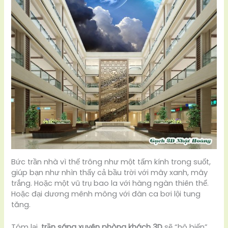
Bức trần nhà vì thế trông như một tấm kính trong suốt,
giúp bạn như nhìn thấy cả bầu trời với mây xanh, mây
trắng. Hoặc một vũ trụ bao la với hàng ngàn thiên thể.
Hoặc đại dương mênh mông với đàn ca bơi lội tung
tăng.
Tóm lại,
trần sáng xuyên phòng khách 3D
sẽ “hô biến”