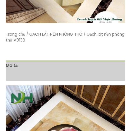
Trang chủ
/
GẠCH LÁT NỀN PHÒNG THỜ
/ Gạch lát nền phòng
thờ A0138
Mô tả
Đánh giá (0)