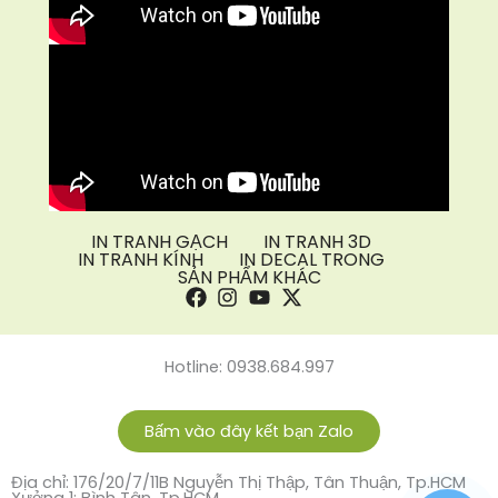
IN TRANH GẠCH
IN TRANH 3D
IN TRANH KÍNH
IN DECAL TRONG
SẢN PHẨM KHÁC
Hotline: 0938.684.997
Bấm vào đây kết bạn Zalo
Địa chỉ: 176/20/7/11B Nguyễn Thị Thập, Tân Thuận, Tp.HCM