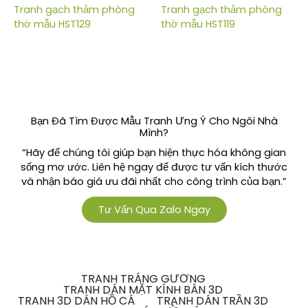
Tranh gạch thảm phòng
Tranh gạch thảm phòng
thờ mẫu HST129
thờ mẫu HST119
Bạn Đã Tìm Được Mẫu Tranh Ưng Ý Cho Ngôi Nhà
Mình?
“Hãy để chúng tôi giúp bạn hiện thực hóa không gian
sống mơ ước. Liên hệ ngay để được tư vấn kích thước
và nhận báo giá ưu đãi nhất cho công trình của bạn.”
Tư Vấn Qua Zalo Ngay
TRANH TRÁNG GƯƠNG
TRANH DÁN MẶT KÍNH BÀN 3D
TRANH 3D DÁN HỒ CÁ
TRANH DÁN TRẦN 3D