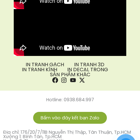
IN TRANH GẠCH
IN TRANH 3D
IN TRANH KÍNH
IN DECAL TRONG
SẢN PHẨM KHÁC
Hotline: 0938.684.997
Bấm vào đây kết bạn Zalo
Địa chỉ: 176/20/7/11B Nguyễn Thị Thập, Tân Thuận, Tp.HCM
Xưởng 1: Bình Tân, Tp.HCM