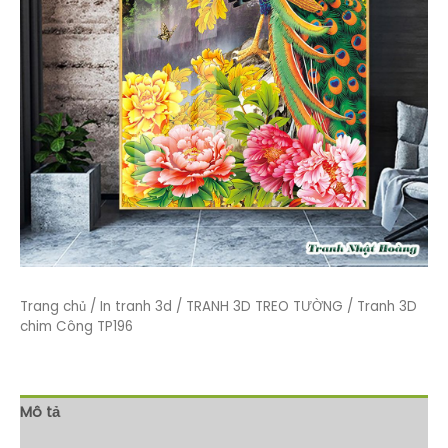
Trang chủ
/
In tranh 3d
/
TRANH 3D TREO TƯỜNG
/ Tranh 3D
chim Công TP196
Mô tả
Đánh giá (0)