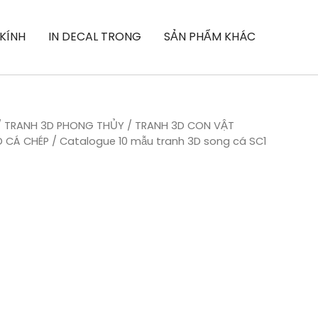
 KÍNH
IN DECAL TRONG
SẢN PHẨM KHÁC
/
TRANH 3D PHONG THỦY
/
TRANH 3D CON VẬT
D CÁ CHÉP
/ Catalogue 10 mẫu tranh 3D song cá SC1