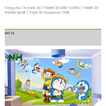
Trang chủ
/
In tranh 3d
/
TRANH 3D DÁN TƯỜNG
/
TRANH 3D
PHÒNG EM BÉ
/ Tranh 3D Doreamon TP95
Mô tả
Đánh giá (0)