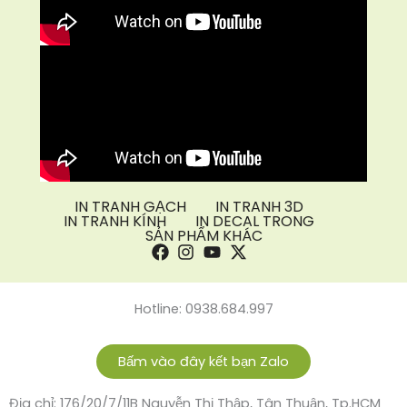
IN TRANH GẠCH
IN TRANH 3D
IN TRANH KÍNH
IN DECAL TRONG
SẢN PHẨM KHÁC
Hotline: 0938.684.997
Bấm vào đây kết bạn Zalo
Địa chỉ: 176/20/7/11B Nguyễn Thị Thập, Tân Thuận, Tp.HCM