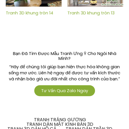
Tranh 3D khung tròn 14
Tranh 3D khung tròn 13
Bạn Đã Tìm Được Mẫu Tranh Ưng Ý Cho Ngôi Nhà
Mình?
“Hãy để chúng tôi giúp bạn hiện thực hóa không gian
sống mơ ước. Liên hệ ngay để được tư vấn kích thước
và nhận báo giá ưu đãi nhất cho công trình của bạn.”
Tư Vấn Qua Zalo Ngay
TRANH TRÁNG GƯƠNG
TRANH DÁN MẶT KÍNH BÀN 3D
TRANH 3D DÁN HỒ CÁ
TRANH DÁN TRẦN 3D