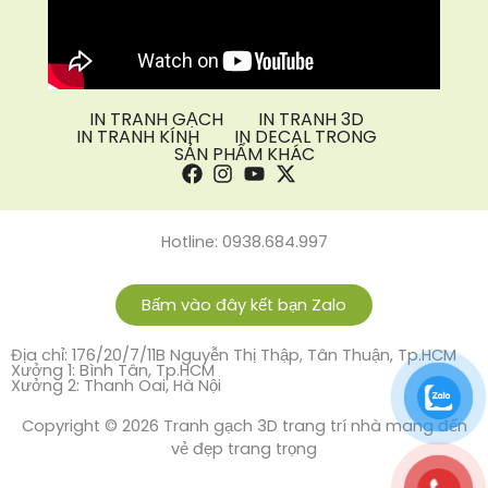
IN TRANH GẠCH
IN TRANH 3D
IN TRANH KÍNH
IN DECAL TRONG
SẢN PHẨM KHÁC
Hotline: 0938.684.997
Bấm vào đây kết bạn Zalo
Địa chỉ: 176/20/7/11B Nguyễn Thị Thập, Tân Thuận, Tp.HCM
Xưởng 1: Bình Tân, Tp.HCM
Xưởng 2: Thanh Oai, Hà Nội
Copyright © 2026 Tranh gạch 3D trang trí nhà mang đến
vẻ đẹp trang trọng