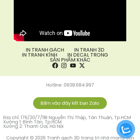
IN TRANH GẠCH
IN TRANH 3D
IN TRANH KÍNH
IN DECAL TRONG
SẢN PHẨM KHÁC
Hotline: 0938.684.997
Bấm vào đây kết bạn Zalo
Địa chỉ: 176/20/7/11B Nguyễn Thị Thập, Tân Thuận, Tp.HCM
Xưởng 1: Bình Tân, Tp.HCM
Xưởng 2: Thanh Oai, Hà Nội
Copyright © 2026 Tranh gạch 3D trang trí nhà mang đến