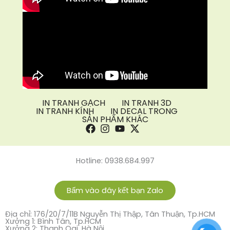
IN TRANH GẠCH
IN TRANH 3D
IN TRANH KÍNH
IN DECAL TRONG
SẢN PHẨM KHÁC
Hotline: 0938.684.997
Bấm vào đây kết bạn Zalo
Địa chỉ: 176/20/7/11B Nguyễn Thị Thập, Tân Thuận, Tp.HCM
Xưởng 1: Bình Tân, Tp.HCM
Xưởng 2: Thanh Oai, Hà Nội