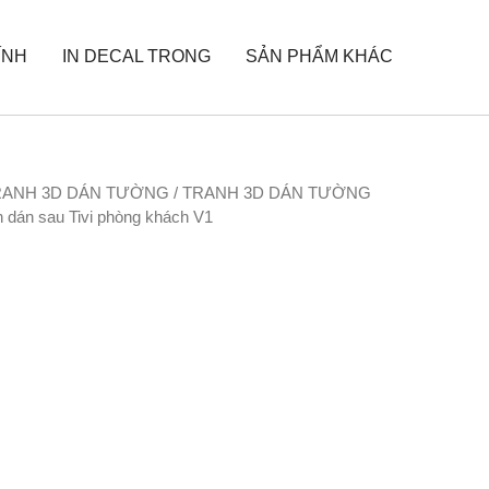
ÍNH
IN DECAL TRONG
SẢN PHẨM KHÁC
RANH 3D DÁN TƯỜNG
/
TRANH 3D DÁN TƯỜNG
h dán sau Tivi phòng khách V1