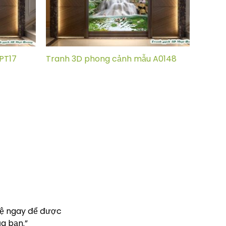
PT17
Tranh 3D phong cảnh mẫu A0148
hệ ngay để được
a bạn.”