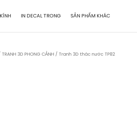
 KÍNH
IN DECAL TRONG
SẢN PHẨM KHÁC
/
TRANH 3D PHONG CẢNH
/ Tranh 3D thác nước TP82