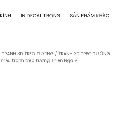
 KÍNH
IN DECAL TRONG
SẢN PHẨM KHÁC
/
TRANH 3D TREO TƯỜNG
/
TRANH 3D TREO TƯỜNG
 mẫu tranh treo tường Thiên Nga V1