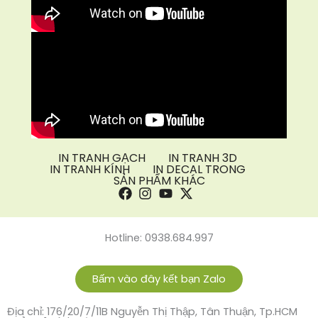
IN TRANH GẠCH
IN TRANH 3D
IN TRANH KÍNH
IN DECAL TRONG
SẢN PHẨM KHÁC
Hotline: 0938.684.997
Bấm vào đây kết bạn Zalo
Địa chỉ: 176/20/7/11B Nguyễn Thị Thập, Tân Thuận, Tp.HCM