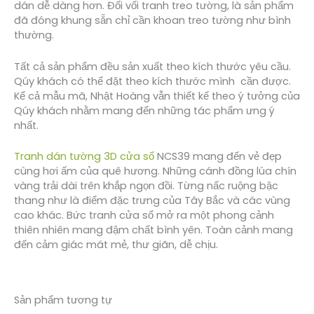
dán dễ dàng hơn. Đối vối tranh treo tường, là sản phẩm
đã đóng khung sẵn chỉ cần khoan treo tường như bình
thường.
Tất cả sản phẩm đều sản xuất theo kích thước yêu cầu.
Qúy khách có thể đặt theo kích thước mình cần được.
Kể cả mẫu mã, Nhật Hoàng vẫn thiết kế theo ý tưởng của
Qúy khách nhằm mang đến những tác phẩm ưng ý
nhất.
Tranh dán tường 3D cửa sổ
NCS39 mang đến vẻ đẹp
cùng hơi ấm của quê hương. Những cánh đồng lúa chín
vàng trải dài trên khắp ngọn đồi. Từng nấc ruộng bậc
thang như là điểm đặc trưng của Tây Bắc và các vùng
cao khác. Bức tranh cửa sổ mở ra một phong cảnh
thiên nhiên mang đậm chất bình yên. Toàn cảnh mang
đến cảm giác mát mẻ, thư giãn, dễ chịu.
Sản phẩm tương tự