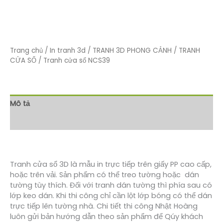
Trang chủ
/
In tranh 3d
/
TRANH 3D PHONG CẢNH
/
TRANH
CỬA SỔ
/ Tranh cửa sổ NCS39
Mô tả
Đánh giá (0)
Tranh cửa sổ 3D là mẫu in trực tiếp trên giấy PP cao cấp,
hoặc trên vải. Sản phẩm có thể treo tường hoặc dán
tường tùy thích. Đối với tranh dán tường thì phía sau có
lớp keo dán. Khi thi công chỉ cần lột lớp bóng có thể dán
trực tiếp lên tường nhà. Chi tiết thi công Nhật Hoàng
luôn gửi bản hướng dẫn theo sản phẩm để Qúy khách