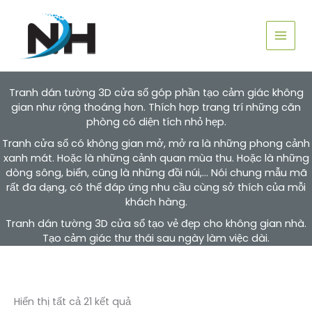
Nhảy
tới
nội
dung
Tranh dán tường 3D cửa sổ góp phần tạo cảm giác không
gian như rộng thoáng hơn. Thích hợp trang trí những căn
phòng có diện tích nhỏ hẹp.
Tranh cửa sổ có không gian mở, mở ra là những phong cảnh
xanh mát. Hoặc là những cảnh quan mùa thu. Hoặc là những
dòng sông, biển, cũng là những đồi núi,… Nói chung mẫu mã
rất đa dạng, có thể đáp ứng nhu cầu cùng sở thích của mỗi
khách hàng.
Tranh dán tường 3D cửa sổ tạo vẻ đẹp cho không gian nhà.
Tạo cảm giác thư thái sau ngày làm việc dài.
Hiển thị tất cả 21 kết quả