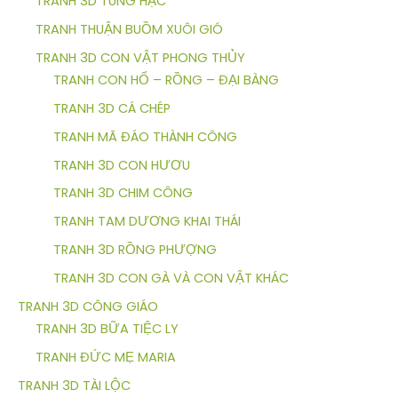
TRANH 3D TÙNG HẠC
TRANH THUẬN BUỒM XUÔI GIÓ
TRANH 3D CON VẬT PHONG THỦY
TRANH CON HỔ – RỒNG – ĐẠI BÀNG
TRANH 3D CÁ CHÉP
TRANH MÃ ĐÁO THÀNH CÔNG
TRANH 3D CON HƯƠU
TRANH 3D CHIM CÔNG
TRANH TAM DƯƠNG KHAI THÁI
TRANH 3D RỒNG PHƯỢNG
TRANH 3D CON GÀ VÀ CON VẬT KHÁC
TRANH 3D CÔNG GIÁO
TRANH 3D BỮA TIỆC LY
TRANH ĐỨC MẸ MARIA
TRANH 3D TÀI LỘC