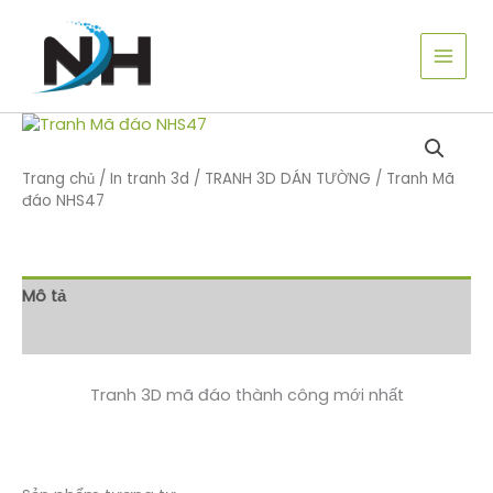
Nhảy
tới
nội
dung
Trang chủ
/
In tranh 3d
/
TRANH 3D DÁN TƯỜNG
/ Tranh Mã
đáo NHS47
Mô tả
Đánh giá (0)
Tranh 3D mã đáo thành công mới nhất