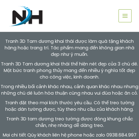
Nhảy
tới
nội
dung
Tranh 3D Tam dương khai thái được làm quà tặng khách
hàng hoặc trang trí. Tác phẩm mang đến không gian nhà
đẹp như ý muốn.
Tranh 3D Tam dương khai thái thể hiện nét đẹp của 3 chú dê.
Một bức tranh phong thủy mang đến nhiều ý nghĩa tốt đẹp
cho công việc, kinh doanh.
Trong nhiều bối cảnh khác nhau, cảnh quan khác nhau nhưng
những chú dê luôn hòa thuận cùng nhau vui đùa hoặc ăn cỏ.
Tranh đặt theo mọi kích thước yêu cầu. Có thể treo tường
hoặc dán tường được, tùy theo nhu cầu của khách hàng.
Tranh 3D tam dương treo tường được đóng khung chắc
chắn, nhẹ nhàng dễ dàng treo.
Mọi chi tiết Qúy khách liên hệ phone hoặc zalo 0938.684.997