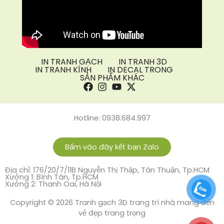
IN TRANH GẠCH
IN TRANH 3D
IN TRANH KÍNH
IN DECAL TRONG
SẢN PHẨM KHÁC
Hotline: 0938.684.997
Bấm vào đây kết bạn Zalo
Địa chỉ: 176/20/7/11B Nguyễn Thị Thập, Tân Thuận, Tp.HCM
Xưởng 1: Bình Tân, Tp.HCM
Xưởng 2: Thanh Oai, Hà Nội
Copyright © 2026 Tranh gạch 3D trang trí nhà mang đến
vẻ đẹp trang trọng