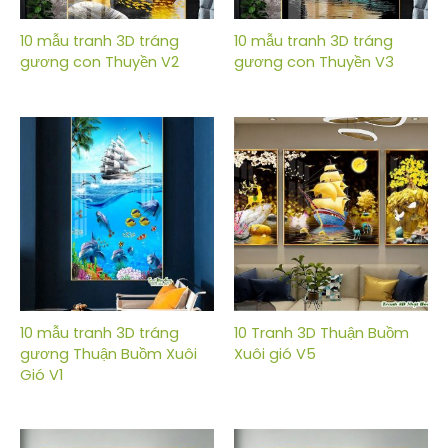
10 mẫu tranh 3D tráng
10 mẫu tranh 3D tráng
gương con Thuyền V2
gương con Thuyền V3
10 mẫu tranh 3D tráng
10 Tranh 3D Thuận Buồm
gương Thuận Buồm Xuôi
Xuôi gió V5
Gió V1