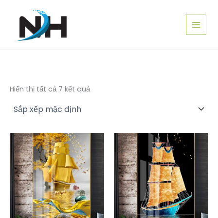
Nhảy
tới
nội
dung
Hiển thị tất cả 7 kết quả