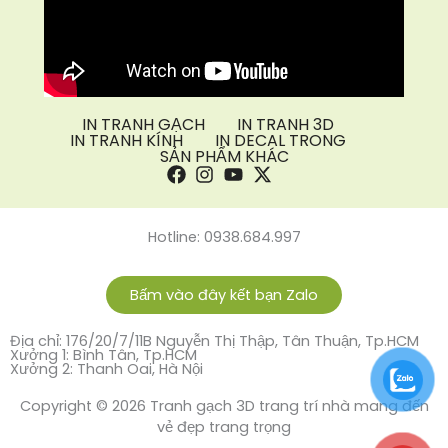
IN TRANH GẠCH
IN TRANH 3D
IN TRANH KÍNH
IN DECAL TRONG
SẢN PHẨM KHÁC
Hotline: 0938.684.997
Bấm vào đây kết bạn Zalo
Địa chỉ: 176/20/7/11B Nguyễn Thị Thập, Tân Thuận, Tp.HCM
Xưởng 1: Bình Tân, Tp.HCM
Xưởng 2: Thanh Oai, Hà Nội
Copyright © 2026 Tranh gạch 3D trang trí nhà mang đến
vẻ đẹp trang trọng