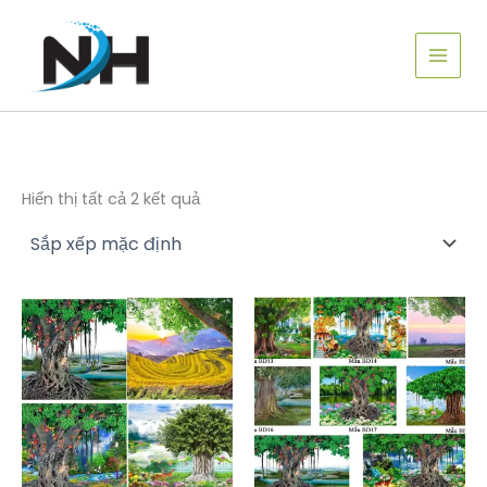
Nhảy
tới
nội
dung
Hiển thị tất cả 2 kết quả