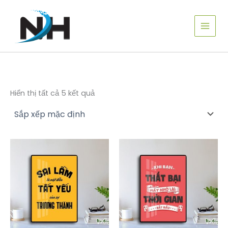
Nhảy
tới
nội
dung
Hiển thị tất cả 5 kết quả